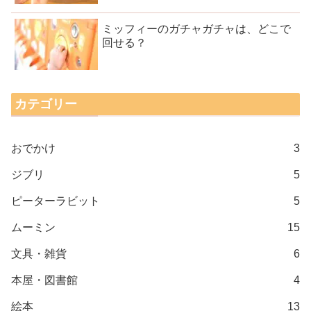
ミッフィーのガチャガチャは、どこで
回せる？
カテゴリー
おでかけ
3
ジブリ
5
ピーターラビット
5
ムーミン
15
文具・雑貨
6
本屋・図書館
4
絵本
13