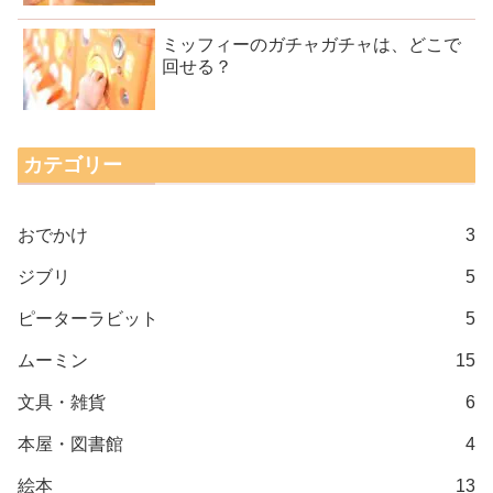
ミッフィーのガチャガチャは、どこで
回せる？
カテゴリー
おでかけ
3
ジブリ
5
ピーターラビット
5
ムーミン
15
文具・雑貨
6
本屋・図書館
4
絵本
13